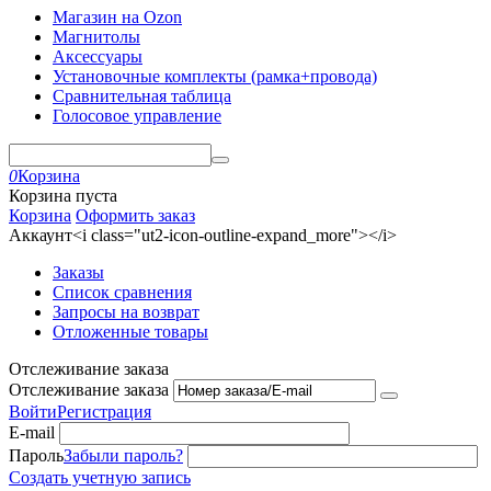
Магазин на Ozon
Магнитолы
Аксессуары
Установочные комплекты (рамка+провода)
Сравнительная таблица
Голосовое управление
0
Корзина
Корзина пуста
Корзина
Оформить заказ
Аккаунт<i class="ut2-icon-outline-expand_more"></i>
Заказы
Список сравнения
Запросы на возврат
Отложенные товары
Отслеживание заказа
Отслеживание заказа
Войти
Регистрация
E-mail
Пароль
Забыли пароль?
Создать учетную запись