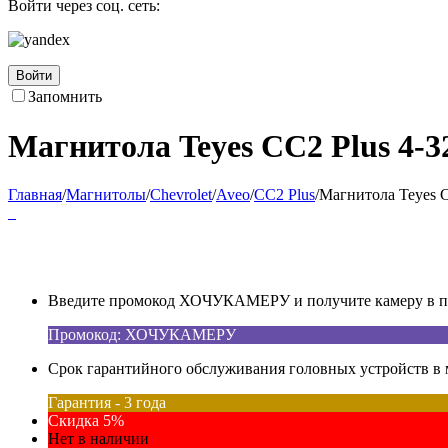
Войти через соц. сеть:
Войти
Запомнить
Магнитола Teyes CC2 Plus 4-32
Главная
/
Магнитолы
/
Chevrolet
/
Aveo
/
CC2 Plus
/
Магнитола Teyes C
Введите промокод ХОЧУКАМЕРУ и получите камеру в под
Промокод: ХОЧУКАМЕРУ
Срок гарантийного обслуживания головных устройств в м
Гарантия - 3 года
Скидка 5%
Нет в наличии