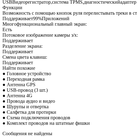
USBВидеорегистратор,система TPMS,диагностическийадапте
Функции
Возможность с помощью кнопок руля перелистывать треки в с
Поддерживает99%Приложений
Многофункциональный главный экран:
Есть
Потоковое изображение камеры з/х:
Поддерживает
Разделение экрана:
Поддерживает
Смена цвета клавиш:
Поддерживает
Найти похожие
● Головное устройство
● Переходная рамка
● Антенна GPS
● USB-провод (3 шт.)
● Антенна 4G
● Провода аудио и видео
● Шурупы и отвертка
● Салфетка для протирки
● Схема подключения проводов
● Комплект проводов на штатные фишки
Сообщения не найдены