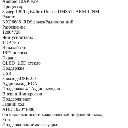
Android 10API=29
Процессор:
8 ядер 1.8ГГц 64 бит Unisoc UMS512 ARM 12NM
Радио:
NXP6686+RDSзначокРадиостанций
Разрешение:
1280*720
Чип-усилитель:
TDA7851
Эквалайзер:
16*2 полосы
Экран:
QLED+2.5D стекло
Поддержка
USB:
3 выходаUSB 2.0
Аудиовыход RCA:
Поддержка 4.1Аудиовыходов
Внешний микрофон:
Поддерживает
Задний ход:
AHD 1920*1080
Оптоволоконный и коаксиальный цифровой выход:
Есть
Поддерживание аксессуары: