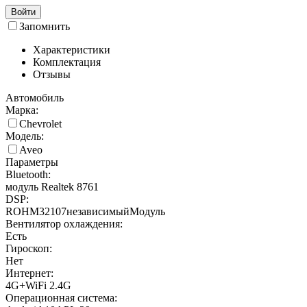
Войти
Запомнить
Характеристики
Комплектация
Отзывы
Автомобиль
Марка:
Chevrolet
Модель:
Aveo
Параметры
Bluetooth:
модуль Realtek 8761
DSP:
ROHM32107независимыйМодуль
Вентилятор охлаждения:
Есть
Гироскоп:
Нет
Интернет:
4G+WiFi 2.4G
Операционная система: