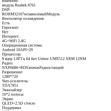
Bluetooth:
модуль Realtek 8761
DSP:
ROHM32107независимыйМодуль
Вентилятор охлаждения:
Есть
Гироскоп:
Нет
Интернет:
4G+WiFi 2.4G
Операционная система:
Android 10API=29
Процессор:
8 ядер 1.8ГГц 64 бит Unisoc UMS512 ARM 12NM
Радио:
NXP6686+RDSзначокРадиостанций
Разрешение:
1280*720
Чип-усилитель:
TDA7851
Эквалайзер:
16*2 полосы
Экран:
QLED+2.5D стекло
Поддержка