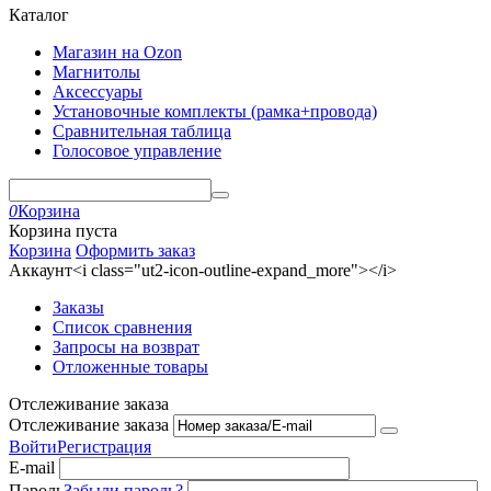
Каталог
Магазин на Ozon
Магнитолы
Аксессуары
Установочные комплекты (рамка+провода)
Сравнительная таблица
Голосовое управление
0
Корзина
Корзина пуста
Корзина
Оформить заказ
Аккаунт<i class="ut2-icon-outline-expand_more"></i>
Заказы
Список сравнения
Запросы на возврат
Отложенные товары
Отслеживание заказа
Отслеживание заказа
Войти
Регистрация
E-mail
Пароль
Забыли пароль?