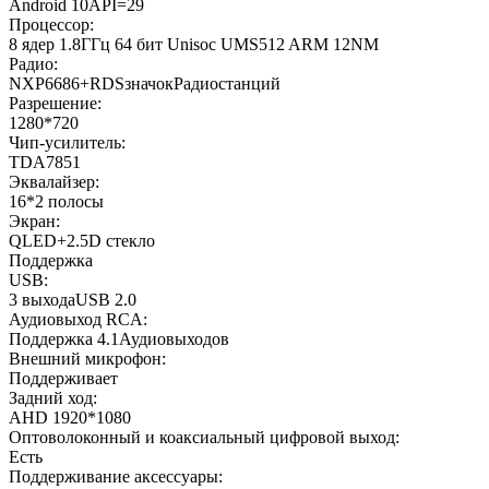
Android 10API=29
Процессор:
8 ядер 1.8ГГц 64 бит Unisoc UMS512 ARM 12NM
Радио:
NXP6686+RDSзначокРадиостанций
Разрешение:
1280*720
Чип-усилитель:
TDA7851
Эквалайзер:
16*2 полосы
Экран:
QLED+2.5D стекло
Поддержка
USB:
3 выходаUSB 2.0
Аудиовыход RCA:
Поддержка 4.1Аудиовыходов
Внешний микрофон:
Поддерживает
Задний ход:
AHD 1920*1080
Оптоволоконный и коаксиальный цифровой выход:
Есть
Поддерживание аксессуары: