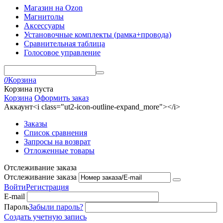
Магазин на Ozon
Магнитолы
Аксессуары
Установочные комплекты (рамка+провода)
Сравнительная таблица
Голосовое управление
0
Корзина
Корзина пуста
Корзина
Оформить заказ
Аккаунт<i class="ut2-icon-outline-expand_more"></i>
Заказы
Список сравнения
Запросы на возврат
Отложенные товары
Отслеживание заказа
Отслеживание заказа
Войти
Регистрация
E-mail
Пароль
Забыли пароль?
Создать учетную запись