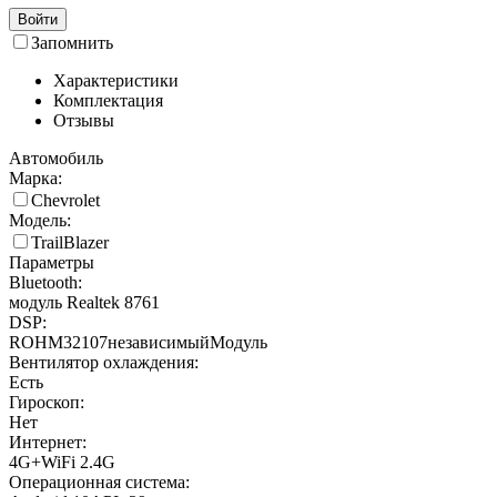
Войти
Запомнить
Характеристики
Комплектация
Отзывы
Автомобиль
Марка:
Chevrolet
Модель:
TrailBlazer
Параметры
Bluetooth:
модуль Realtek 8761
DSP:
ROHM32107независимыйМодуль
Вентилятор охлаждения:
Есть
Гироскоп:
Нет
Интернет:
4G+WiFi 2.4G
Операционная система: