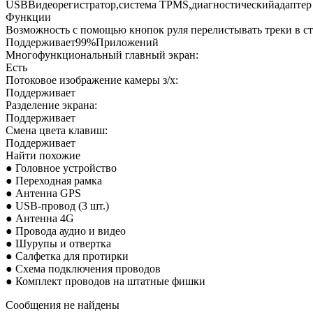
USBВидеорегистратор,система TPMS,диагностическийадапте
Функции
Возможность с помощью кнопок руля перелистывать треки в с
Поддерживает99%Приложений
Многофункциональный главный экран:
Есть
Потоковое изображение камеры з/х:
Поддерживает
Разделение экрана:
Поддерживает
Смена цвета клавиш:
Поддерживает
Найти похожие
● Головное устройство
● Переходная рамка
● Антенна GPS
● USB-провод (3 шт.)
● Антенна 4G
● Провода аудио и видео
● Шурупы и отвертка
● Салфетка для протирки
● Схема подключения проводов
● Комплект проводов на штатные фишки
Сообщения не найдены