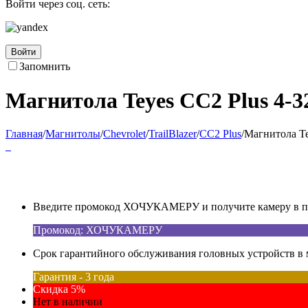
Войти через соц. сеть:
Войти
Запомнить
Магнитола Teyes CC2 Plus 4-32 
Главная
/
Магнитолы
/
Chevrolet
/
TrailBlazer
/
CC2 Plus
/
Магнитола Tey
Введите промокод ХОЧУКАМЕРУ и получите камеру в под
Промокод: ХОЧУКАМЕРУ
Срок гарантийного обслуживания головных устройств в м
Гарантия - 3 года
Скидка 5%
Нет в наличии