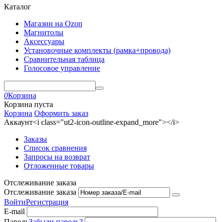
Каталог
Магазин на Ozon
Магнитолы
Аксессуары
Установочные комплекты (рамка+провода)
Сравнительная таблица
Голосовое управление
0
Корзина
Корзина пуста
Корзина
Оформить заказ
Аккаунт<i class="ut2-icon-outline-expand_more"></i>
Заказы
Список сравнения
Запросы на возврат
Отложенные товары
Отслеживание заказа
Отслеживание заказа
Войти
Регистрация
E-mail
Пароль
Забыли пароль?