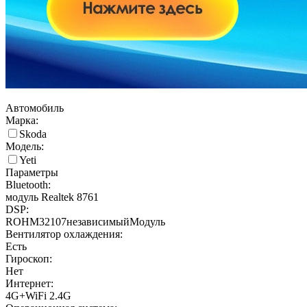
Автомобиль
Марка:
Skoda
Модель:
Yeti
Параметры
Bluetooth:
модуль Realtek 8761
DSP:
ROHM32107независимыйМодуль
Вентилятор охлаждения:
Есть
Гироскоп:
Нет
Интернет:
4G+WiFi 2.4G