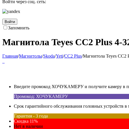
Войти через соц. сеть:
Войти
Запомнить
Магнитола Teyes CC2 Plus 4-32
Главная
/
Магнитолы
/
Skoda
/
Yeti
/
CC2 Plus
/
Магнитола Teyes CC2 Pl
Введите промокод ХОЧУКАМЕРУ и получите камеру в под
Промокод: ХОЧУКАМЕРУ
Срок гарантийного обслуживания головных устройств в м
Гарантия - 3 года
Скидка 11%
Нет в наличии