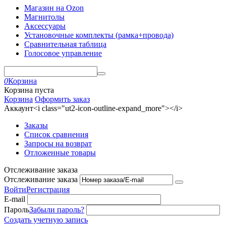
Магазин на Ozon
Магнитолы
Аксессуары
Установочные комплекты (рамка+провода)
Сравнительная таблица
Голосовое управление
0
Корзина
Корзина пуста
Корзина
Оформить заказ
Аккаунт<i class="ut2-icon-outline-expand_more"></i>
Заказы
Список сравнения
Запросы на возврат
Отложенные товары
Отслеживание заказа
Отслеживание заказа
Войти
Регистрация
E-mail
Пароль
Забыли пароль?
Создать учетную запись