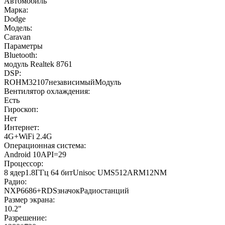
Автомобиль
Марка:
Dodge
Модель:
Caravan
Параметры
Bluetooth:
модуль Realtek 8761
DSP:
ROHM32107независимыйМодуль
Вентилятор охлаждения:
Есть
Гироскоп:
Нет
Интернет:
4G+WiFi 2.4G
Операционная система:
Android 10API=29
Процессор:
8 ядер1.8ГГц 64 битUnisoc UMS512ARM12NM
Радио:
NXP6686+RDSзначокРадиостанций
Размер экрана:
10.2"
Разрешение: