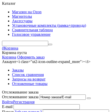
Каталог
Магазин на Ozon
Магнитолы
Аксессуары
Установочные комплекты (рамка+провода)
Сравнительная таблица
Голосовое управление
0
Корзина
Корзина пуста
Корзина
Оформить заказ
Аккаунт<i class="ut2-icon-outline-expand_more"></i>
Заказы
Список сравнения
Запросы на возврат
Отложенные товары
Отслеживание заказа
Отслеживание заказа
Войти
Регистрация
E-mail
Пароль
Забыли пароль?