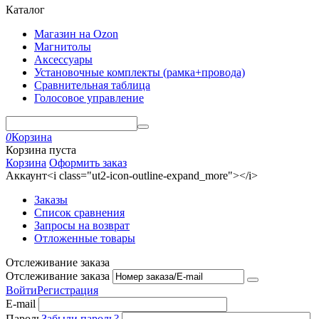
Каталог
Магазин на Ozon
Магнитолы
Аксессуары
Установочные комплекты (рамка+провода)
Сравнительная таблица
Голосовое управление
0
Корзина
Корзина пуста
Корзина
Оформить заказ
Аккаунт<i class="ut2-icon-outline-expand_more"></i>
Заказы
Список сравнения
Запросы на возврат
Отложенные товары
Отслеживание заказа
Отслеживание заказа
Войти
Регистрация
E-mail
Пароль
Забыли пароль?