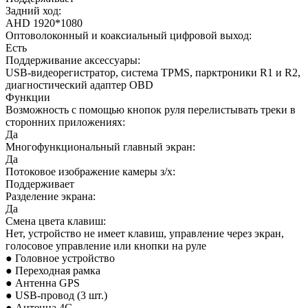
Задний ход:
AHD 1920*1080
Оптоволоконный и коаксиальный цифровой выход:
Есть
Поддерживание аксессуары:
USB-видеорегистратор, система TPMS, парктроники R1 и R2,
диагностический адаптер OBD
Функции
Возможность с помощью кнопок руля перелистывать треки в
сторонних приложениях:
Да
Многофункциональный главный экран:
Да
Потоковое изображение камеры з/х:
Поддерживает
Разделение экрана:
Да
Смена цвета клавиш:
Нет, устройство не имеет клавиш, управление через экран,
голосовое управление или кнопки на руле
● Головное устройство
● Переходная рамка
● Антенна GPS
● USB-провод (3 шт.)
● Антенна 4G