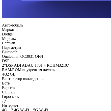
Автомобиль
Марка:
Dodge
Модель:
Caravan
Параметры
Bluetooth:
Qualcomm QC3031 QFN
DSP:
2*DSP ADI ADAU 1701 + ROHM32107
RAM/ROM внутренняя память:
4/32 GB
Вентилятор охлаждения:
Есть
Версия:
CC3 2K
Гироскоп:
Да
Интернет:
4G + 2.4G Wi-Fi + 5G Wi-Fi