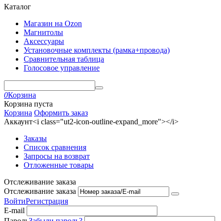
Каталог
Магазин на Ozon
Магнитолы
Аксессуары
Установочные комплекты (рамка+провода)
Сравнительная таблица
Голосовое управление
0
Корзина
Корзина пуста
Корзина
Оформить заказ
Аккаунт<i class="ut2-icon-outline-expand_more"></i>
Заказы
Список сравнения
Запросы на возврат
Отложенные товары
Отслеживание заказа
Отслеживание заказа
Войти
Регистрация
E-mail
Пароль
Забыли пароль?