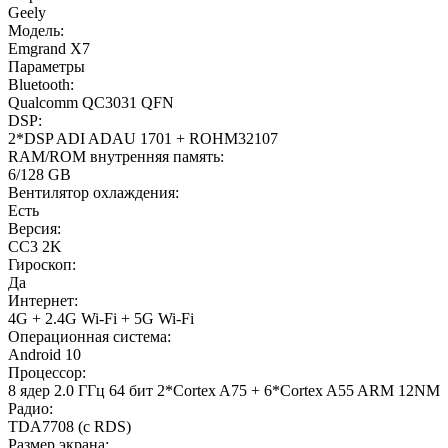
Geely
Модель:
Emgrand X7
Параметры
Bluetooth:
Qualcomm QC3031 QFN
DSP:
2*DSP ADI ADAU 1701 + ROHM32107
RAM/ROM внутренняя память:
6/128 GB
Вентилятор охлаждения:
Есть
Версия:
CC3 2K
Гироскоп:
Да
Интернет:
4G + 2.4G Wi-Fi + 5G Wi-Fi
Операционная система:
Android 10
Процессор:
8 ядер 2.0 ГГц 64 бит 2*Cortex A75 + 6*Cortex A55 ARM 12NM
Радио:
TDA7708 (с RDS)
Размер экрана: