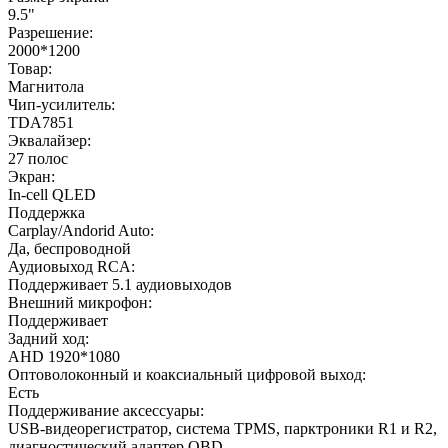
9.5"
Разрешение:
2000*1200
Товар:
Магнитола
Чип-усилитель:
TDA7851
Эквалайзер:
27 полос
Экран:
In-cell QLED
Поддержка
Carplay/Andorid Auto:
Да, беспроводной
Аудиовыход RCA:
Поддерживает 5.1 аудиовыходов
Внешний микрофон:
Поддерживает
Задний ход:
AHD 1920*1080
Оптоволоконный и коаксиальный цифровой выход:
Есть
Поддерживание аксессуары:
USB-видеорегистратор, система TPMS, парктроники R1 и R2,
диагностический адаптер OBD