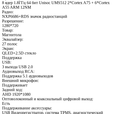
8 ядер 1.8ГГц 64 бит Unisoc UMS512 2*Cortex A75 + 6*Cortex
A55 ARM 12NM
Радио:
NXP6686+RDS значок радиостанций
Разрешение:
1280*720
Товар:
Магнитола
Эквалайзер:
27 полос
Экран:
QLED+2.5D стекло
Поддержка
USB:
3 выхода USB 2.0
Аудиовыход RCA:
Поддержка 5.1 аудиовыходов
Внешний микрофон:
Поддерживает
Задний ход:
AHD 1920*1080
Оптоволоконный и коаксиальный цифровой выход:
Есть
Поддерживание аксессуары:
USB Видеорегистратор, система TPMS, диагностический