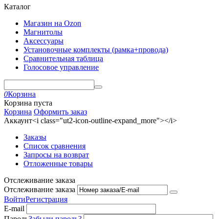
Каталог
Магазин на Ozon
Магнитолы
Аксессуары
Установочные комплекты (рамка+провода)
Сравнительная таблица
Голосовое управление
0
Корзина
Корзина пуста
Корзина
Оформить заказ
Аккаунт<i class="ut2-icon-outline-expand_more"></i>
Заказы
Список сравнения
Запросы на возврат
Отложенные товары
Отслеживание заказа
Отслеживание заказа
Войти
Регистрация
E-mail
Пароль
Забыли пароль?