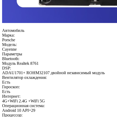
Автомобиль
Марка:
Porsche
Модель:
Cayenne
Параметры
Bluetooth:
Модуль Realtek 8761
DSP:
ADAU1701+ ROHM32107 двойной независимый модуль
Вентилятор охлаждения:
Есть
Гироскоп:
Есть
Интернет:
4G+WiFi 2.4G +WiFi 5G
Операционная система:
Android 10 API=29
Процессор: