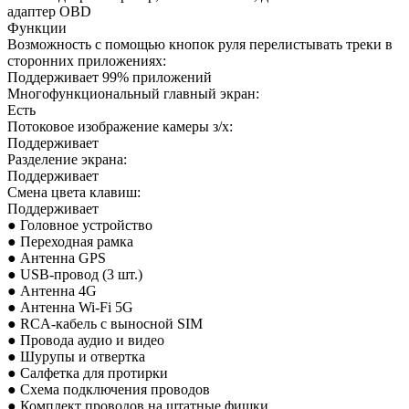
адаптер OBD
Функции
Возможность с помощью кнопок руля перелистывать треки в
сторонних приложениях:
Поддерживает 99% приложений
Многофункциональный главный экран:
Есть
Потоковое изображение камеры з/х:
Поддерживает
Разделение экрана:
Поддерживает
Смена цвета клавиш:
Поддерживает
● Головное устройство
● Переходная рамка
● Антенна GPS
● USB-провод (3 шт.)
● Антенна 4G
● Антенна Wi-Fi 5G
● RCA-кабель с выносной SIM
● Провода аудио и
видео
● Шурупы и отвертка
● Салфетка для протирки
● Схема подключения проводов
● Комплект проводов на штатные фишки