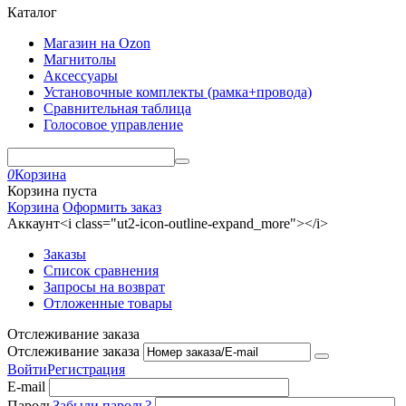
Каталог
Магазин на Ozon
Магнитолы
Аксессуары
Установочные комплекты (рамка+провода)
Сравнительная таблица
Голосовое управление
0
Корзина
Корзина пуста
Корзина
Оформить заказ
Аккаунт<i class="ut2-icon-outline-expand_more"></i>
Заказы
Список сравнения
Запросы на возврат
Отложенные товары
Отслеживание заказа
Отслеживание заказа
Войти
Регистрация
E-mail
Пароль
Забыли пароль?