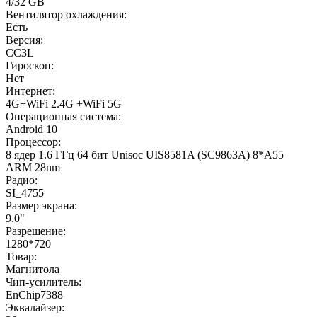
4/32 GB
Вентилятор охлаждения:
Есть
Версия:
CC3L
Гироскоп:
Нет
Интернет:
4G+WiFi 2.4G +WiFi 5G
Операционная система:
Android 10
Процессор:
8 ядер 1.6 ГГц 64 бит Unisoc UIS8581A (SC9863A) 8*A55
ARM 28nm
Радио:
SI_4755
Размер экрана:
9.0"
Разрешение:
1280*720
Товар:
Магнитола
Чип-усилитель:
EnChip7388
Эквалайзер: