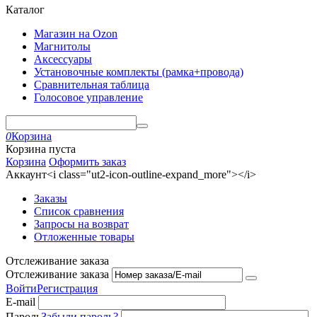
Каталог
Магазин на Ozon
Магнитолы
Аксессуары
Установочные комплекты (рамка+провода)
Сравнительная таблица
Голосовое управление
0
Корзина
Корзина пуста
Корзина
Оформить заказ
Аккаунт<i class="ut2-icon-outline-expand_more"></i>
Заказы
Список сравнения
Запросы на возврат
Отложенные товары
Отслеживание заказа
Отслеживание заказа
Войти
Регистрация
E-mail
Пароль
Забыли пароль?