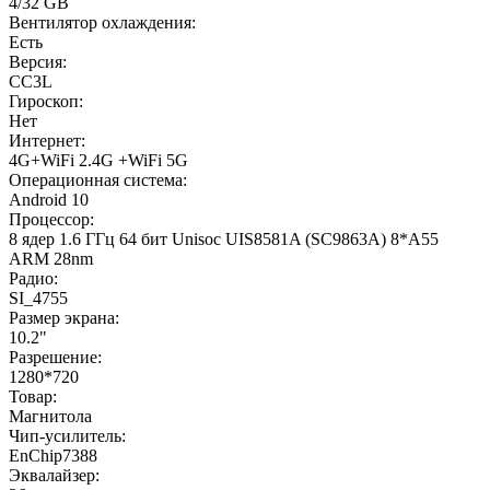
4/32 GB
Вентилятор охлаждения:
Есть
Версия:
CC3L
Гироскоп:
Нет
Интернет:
4G+WiFi 2.4G +WiFi 5G
Операционная система:
Android 10
Процессор:
8 ядер 1.6 ГГц 64 бит Unisoc UIS8581A (SC9863A) 8*A55
ARM 28nm
Радио:
SI_4755
Размер экрана:
10.2"
Разрешение:
1280*720
Товар:
Магнитола
Чип-усилитель:
EnChip7388
Эквалайзер: