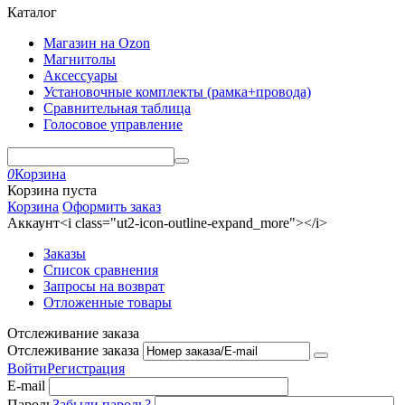
Каталог
Магазин на Ozon
Магнитолы
Аксессуары
Установочные комплекты (рамка+провода)
Сравнительная таблица
Голосовое управление
0
Корзина
Корзина пуста
Корзина
Оформить заказ
Аккаунт<i class="ut2-icon-outline-expand_more"></i>
Заказы
Список сравнения
Запросы на возврат
Отложенные товары
Отслеживание заказа
Отслеживание заказа
Войти
Регистрация
E-mail
Пароль
Забыли пароль?