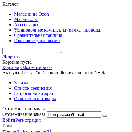
Каталог
Магазин на Ozon
Магнитолы
Аксессуары
Установочные комплекты (рамка+провода)
Сравнительная таблица
Голосовое управление
0
Корзина
Корзина пуста
Корзина
Оформить заказ
Аккаунт<i class="ut2-icon-outline-expand_more"></i>
Заказы
Список сравнения
Запросы на возврат
Отложенные товары
Отслеживание заказа
Отслеживание заказа
Войти
Регистрация
E-mail
Пароль
Забыли пароль?