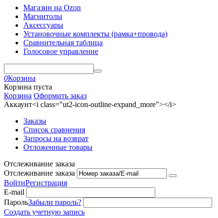
Магазин на Ozon
Магнитолы
Аксессуары
Установочные комплекты (рамка+провода)
Сравнительная таблица
Голосовое управление
0
Корзина
Корзина пуста
Корзина
Оформить заказ
Аккаунт<i class="ut2-icon-outline-expand_more"></i>
Заказы
Список сравнения
Запросы на возврат
Отложенные товары
Отслеживание заказа
Отслеживание заказа
Войти
Регистрация
E-mail
Пароль
Забыли пароль?
Создать учетную запись