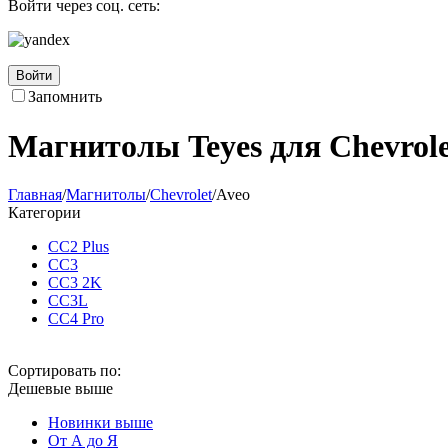
Войти через соц. сеть:
Войти
Запомнить
Магнитолы Teyes для Chevrole
Главная
/
Магнитолы
/
Chevrolet
/
Aveo
Категории
CC2 Plus
CC3
CC3 2K
CC3L
CC4 Pro
Сортировать по:
Дешевые выше
Новинки выше
От А до Я