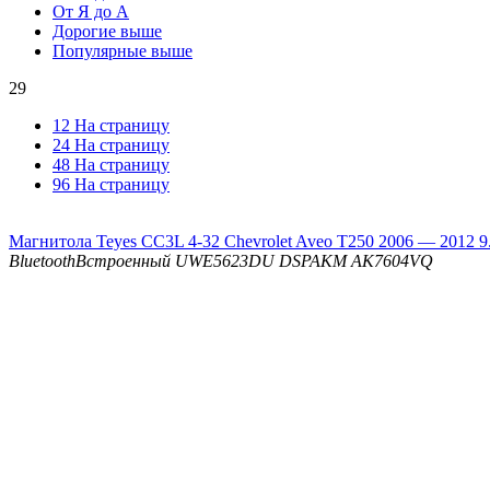
От Я до А
Дорогие выше
Популярные выше
29
12 На страницу
24 На страницу
48 На страницу
96 На страницу
Магнитола Teyes CC3L 4-32 Chevrolet Aveo T250 2006 — 2012 9
Bluetooth
Встроенный UWE5623DU
DSP
AKM AK7604VQ