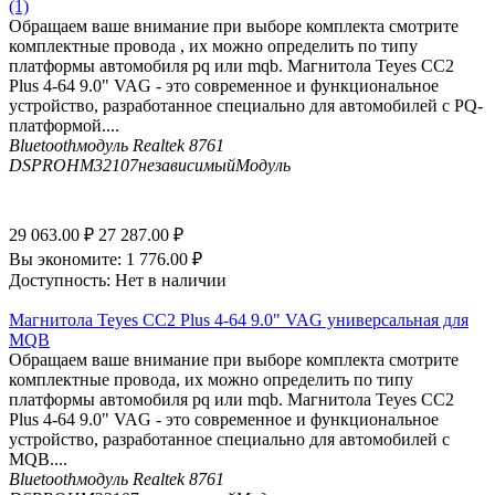
(1)
Обращаем ваше внимание при выборе комплекта смотрите
комплектные провода , их можно определить по типу
платформы автомобиля pq или mqb. Магнитола Teyes CC2
Plus 4-64 9.0" VAG - это современное и функциональное
устройство, разработанное специально для автомобилей с PQ-
платформой....
Bluetooth
модуль Realtek 8761
DSP
ROHM32107независимыйМодуль
29 063.00
₽
27 287.00
₽
Вы экономите:
1 776.00
₽
Доступность:
Нет в наличии
Магнитола Teyes CC2 Plus 4-64 9.0" VAG универсальная для
MQB
Обращаем ваше внимание при выборе комплекта смотрите
комплектные провода, их можно определить по типу
платформы автомобиля pq или mqb. Магнитола Teyes CC2
Plus 4-64 9.0" VAG - это современное и функциональное
устройство, разработанное специально для автомобилей с
MQB....
Bluetooth
модуль Realtek 8761