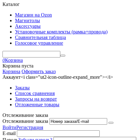
Каталог
Магазин на Ozon
Магнитолы
Аксессуары
Установочные комплекты (рамка+провода)
Сравнительная таблица
Голосовое управление
0
Корзина
Корзина пуста
Корзина
Оформить заказ
Аккаунт<i class="ut2-icon-outline-expand_more"></i>
Заказы
Список сравнения
Запросы на возврат
Отложенные товары
Отслеживание заказа
Отслеживание заказа
Войти
Регистрация
E-mail
Пароль
Забыли пароль?