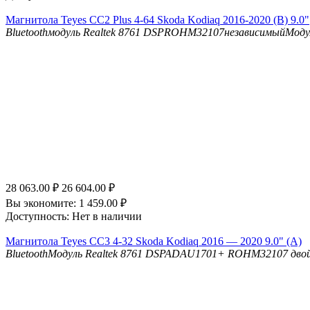
Магнитола Teyes CC2 Plus 4-64 Skoda Kodiaq 2016-2020 (B) 9.0"
Bluetooth
модуль Realtek 8761
DSP
ROHM32107независимыйМоду
28 063.00
₽
26 604.00
₽
Вы экономите:
1 459.00
₽
Доступность:
Нет в наличии
Магнитола Teyes CC3 4-32 Skoda Kodiaq 2016 — 2020 9.0" (A)
Bluetooth
Модуль Realtek 8761
DSP
ADAU1701+ ROHM32107 двойн