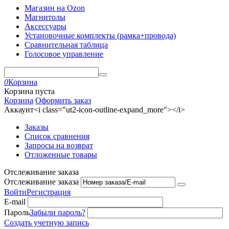
Магазин на Ozon
Магнитолы
Аксессуары
Установочные комплекты (рамка+провода)
Сравнительная таблица
Голосовое управление
0
Корзина
Корзина пуста
Корзина
Оформить заказ
Аккаунт<i class="ut2-icon-outline-expand_more"></i>
Заказы
Список сравнения
Запросы на возврат
Отложенные товары
Отслеживание заказа
Отслеживание заказа
Войти
Регистрация
E-mail
Пароль
Забыли пароль?
Создать учетную запись