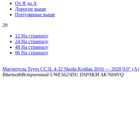
От Я до А
Дорогие выше
Популярные выше
29
12 На страницу
24 На страницу
48 На страницу
96 На страницу
Магнитола Teyes CC3L 4-32 Skoda Kodiaq 2016 — 2020 9.0" (A)
Bluetooth
Встроенный UWE5623DU
DSP
AKM AK7604VQ