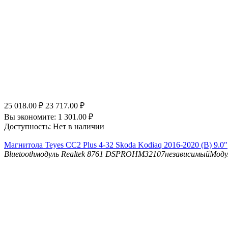
25 018.00
₽
23 717.00
₽
Вы экономите:
1 301.00
₽
Доступность:
Нет в наличии
Магнитола Teyes CC2 Plus 4-32 Skoda Kodiaq 2016-2020 (B) 9.0"
Bluetooth
модуль Realtek 8761
DSP
ROHM32107независимыйМоду