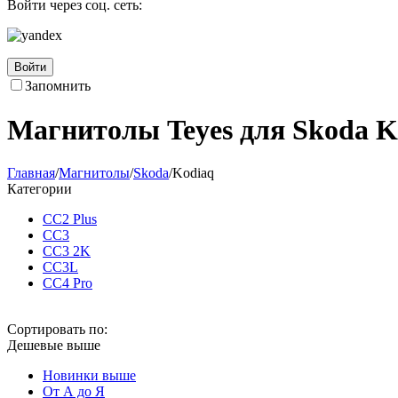
Войти через соц. сеть:
Войти
Запомнить
Магнитолы Teyes для Skoda K
Главная
/
Магнитолы
/
Skoda
/
Kodiaq
Категории
CC2 Plus
CC3
CC3 2K
CC3L
CC4 Pro
Сортировать по:
Дешевые выше
Новинки выше
От А до Я